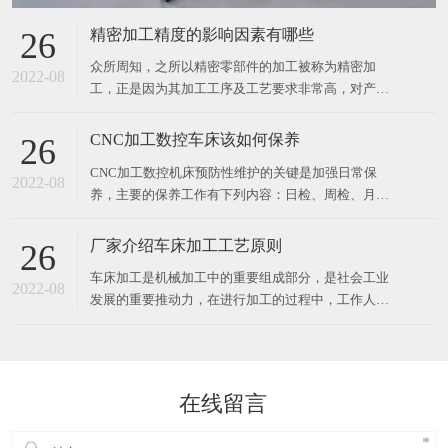
精密加工精度的影响因素有哪些
26
众所周知，之所以精密零部件的加工被称为精密加
2022-08
工，正是因为其加工工序及工艺要求非常高，对产品
的精度要求非常之高，而精密零部件的加工精度包含
了位置的精度，尺寸的精度，形状的精度等。 下面介
CNC加工数控车床该如何保养
26
绍精密零件加工精度的影响因素 （1）机床的主轴回
CNC加工数控机床预防性维护的关键是加强日常保
转跳动能对零件的加工精度产生一定的误差。 （2）
2022-08
养，主要的保养工作有下列内容：日检、周检、月
机床导轨的精度不准
检、季检、半年检。CNC加工数控机床预防性维护保
养具体如下： 1. CNC加工数控机床的日检 其主要项
厂家介绍车床加工工艺原则
26
目包括液压系统、主轴润滑系统、导轨润滑系统、冷
车床加工是机械加工中的重要组成部分，是社会工业
却系统、气压系统。日检就是根据各系统的正常情况
2022-08
发展的重要推动力，在进行加工的过程中，工作人员
来加以检
应该遵从相应的工艺原则，才能保证整个工作的顺利
进行。车床加工工艺原则一：合理选用设备。设备是
加工中的重要辅助设备，在整个加工过程中，粗加工
在功率较大、精度不太高的机床上进行，精加工则需
在线留言
要在精度较高的机床上