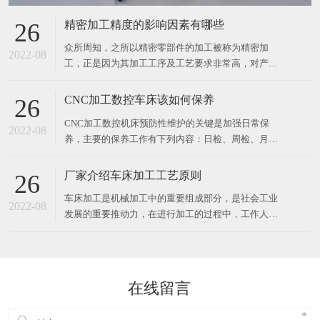
精密加工精度的影响因素有哪些
26
众所周知，之所以精密零部件的加工被称为精密加
2022-08
工，正是因为其加工工序及工艺要求非常高，对产品
的精度要求非常之高，而精密零部件的加工精度包含
了位置的精度，尺寸的精度，形状的精度等。 下面介
CNC加工数控车床该如何保养
26
绍精密零件加工精度的影响因素 （1）机床的主轴回
CNC加工数控机床预防性维护的关键是加强日常保
转跳动能对零件的加工精度产生一定的误差。 （2）
2022-08
养，主要的保养工作有下列内容：日检、周检、月
机床导轨的精度不准
检、季检、半年检。CNC加工数控机床预防性维护保
养具体如下： 1. CNC加工数控机床的日检 其主要项
厂家介绍车床加工工艺原则
26
目包括液压系统、主轴润滑系统、导轨润滑系统、冷
车床加工是机械加工中的重要组成部分，是社会工业
却系统、气压系统。日检就是根据各系统的正常情况
2022-08
发展的重要推动力，在进行加工的过程中，工作人员
来加以检
应该遵从相应的工艺原则，才能保证整个工作的顺利
进行。车床加工工艺原则一：合理选用设备。设备是
加工中的重要辅助设备，在整个加工过程中，粗加工
在功率较大、精度不太高的机床上进行，精加工则需
在线留言
要在精度较高的机床上