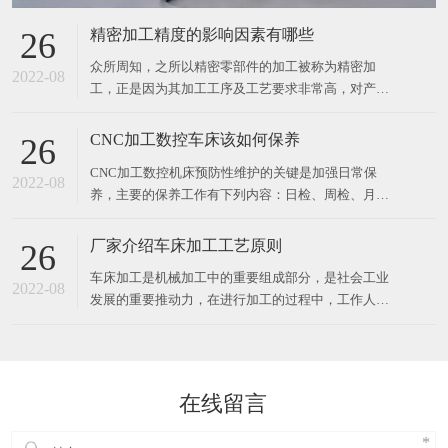
精密加工精度的影响因素有哪些
26
众所周知，之所以精密零部件的加工被称为精密加
2022-08
工，正是因为其加工工序及工艺要求非常高，对产品
的精度要求非常之高，而精密零部件的加工精度包含
了位置的精度，尺寸的精度，形状的精度等。 下面介
CNC加工数控车床该如何保养
26
绍精密零件加工精度的影响因素 （1）机床的主轴回
CNC加工数控机床预防性维护的关键是加强日常保
转跳动能对零件的加工精度产生一定的误差。 （2）
2022-08
养，主要的保养工作有下列内容：日检、周检、月
机床导轨的精度不准
检、季检、半年检。CNC加工数控机床预防性维护保
养具体如下： 1. CNC加工数控机床的日检 其主要项
厂家介绍车床加工工艺原则
26
目包括液压系统、主轴润滑系统、导轨润滑系统、冷
车床加工是机械加工中的重要组成部分，是社会工业
却系统、气压系统。日检就是根据各系统的正常情况
2022-08
发展的重要推动力，在进行加工的过程中，工作人员
来加以检
应该遵从相应的工艺原则，才能保证整个工作的顺利
进行。车床加工工艺原则一：合理选用设备。设备是
加工中的重要辅助设备，在整个加工过程中，粗加工
在功率较大、精度不太高的机床上进行，精加工则需
在线留言
要在精度较高的机床上